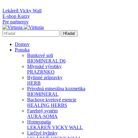
info@virtusia.sk
Lekáreň Vicky Wall
E-shop Kurzy
Pre partnerov
Hľadať
Domov
Ponuka
Bunkové soli
BIOMINERAL D6
Mlynské výrobky
PRAZRNKO
Bylinné prípravky
HERB
Prírodná minerálna kozmetika
BIOMINERAL
Bachove kvetové esencie
HEALING HERBS
Farebný systém
AURA-SOMA
Homeopatia
LEKÁREŇ VICKY WALL
Liečivé bylinky