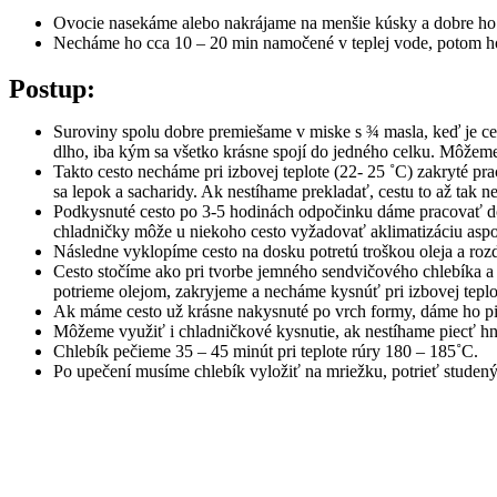
Ovocie nasekáme alebo nakrájame na menšie kúsky a dobre h
Necháme ho cca 10 – 20 min namočené v teplej vode, potom h
Postup:
Suroviny spolu dobre premiešame v miske s ¾ masla, keď je ces
dlho, iba kým sa všetko krásne spojí do jedného celku. Môžeme m
Takto cesto necháme pri izbovej teplote (22- 25 ˚C) zakryté pr
sa lepok a sacharidy. Ak nestíhame prekladať, cestu to až tak n
Podkysnuté cesto po 3-5 hodinách odpočinku dáme pracovať do c
chladničky môže u niekoho cesto vyžadovať aklimatizáciu aspoň 
Následne vyklopíme cesto na dosku potretú troškou oleja a rozd
Cesto stočíme ako pri tvorbe jemného sendvičového chlebíka a
potrieme olejom, zakryjeme a necháme kysnúť pri izbovej teplot
Ak máme cesto už krásne nakysnuté po vrch formy, dáme ho pie
Môžeme využiť i chladničkové kysnutie, ak nestíhame piecť hneď,
Chlebík pečieme 35 – 45 minút pri teplote rúry 180 – 185˚C.
Po upečení musíme chlebík vyložiť na mriežku, potrieť stude