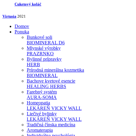
Cuketový koláč
Virtusia
2021
Domov
Ponuka
Bunkové soli
BIOMINERAL D6
Mlynské výrobky
PRAZRNKO
Bylinné prípravky
HERB
Prírodná minerálna kozmetika
BIOMINERAL
Bachove kvetové esencie
HEALING HERBS
Farebný systém
AURA-SOMA
Homeopatia
LEKÁREŇ VICKY WALL
Liečivé bylinky
LEKÁREŇ VICKY WALL
Tradičná čínska medicína
Aromaterapia
Individuálna psychológia