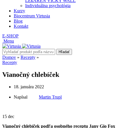
LEkÁREŇ VICKY WALL
Individuálna psychológia
Kurzy
Biocentrum Virtusia
Blog
Kontakt
E-SHOP
Menu
Hľadať
Domov
»
Recepty
»
Recepty
Vianočný chlebíček
18. januára 2022
Napísal
Martin Trupl
15
dec
Vianočný chlebíček podľa osobného receptu Jany Gio Fox