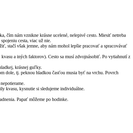
a, čím nám vznikne krásne ucelené, nelepivé cesto. Miesiť netreba
spojeniu cesta, viac už nie.
ožiť, stačí však jemne, aby nám mohol lepšie pracovať a spracovávať
kvasu a iných faktorov). Cesto sa musí zdvojnásobiť. Po vytiahnutí z
ladkej, krásnej guľky.
om dole, tj. peknou hladkou časťou musia byť na vrchu. Povrch
 nepotierame.
ily kvasu, kysnutie si sledujeme individuálne.
kladnenia. Papať môžeme po hodinke.