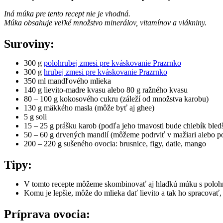
Iná múka pre tento recept nie je vhodná.
Múka obsahuje veľké množstvo minerálov, vitamínov a vlákniny.
Suroviny:
300 g
polohrubej zmesi pre kváskovanie Prazrnko
300 g
hrubej zmesi pre kváskovanie Prazrnko
350 ml mandľového mlieka
140 g lievito-madre kvasu alebo 80 g ražného kvasu
80 – 100 g kokosového cukru (záleží od množstva karobu)
130 g mäkkého masla (môže byť aj ghee)
5 g soli
15 – 25 g prášku karob (podľa jeho tmavosti bude chlebík bledš
50 – 60 g drvených mandlí (môžeme podrviť v mažiari alebo 
200 – 220 g sušeného ovocia: brusnice, figy, datle, mango
Tipy:
V tomto recepte môžeme skombinovať aj hladkú múku s polohru
Komu je lepšie, môže do mlieka dať lievito a tak ho spracovať
Príprava ovocia: