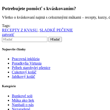
Potrebujete pomôcť s kváskovaním?
Všetko o kváskovaní najmä s celozrnnými múkami – recepty, kurzy, 
Tags:
RECEPTY Z KVASU
,
SLADKÉ PEČENIE
zatvoriť
Hľadať
Najnovšie články
Pracovná inklúzia
Poradkyňa Virtusia
Príbeh starobylej pšenice
Cuketový koláč
Jablkový koláč
Kategórie
Bunkové soli
Múka ako liek
Napísali o nás
Nezaradené