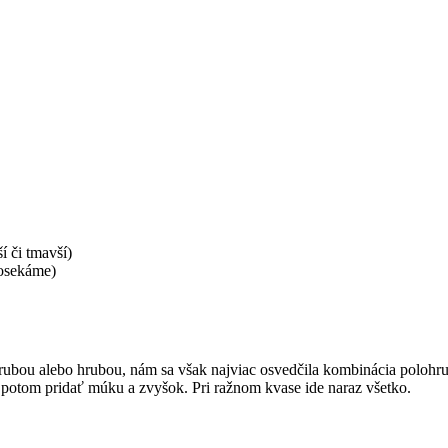
í či tmavší)
posekáme)
bou alebo hrubou, nám sa však najviac osvedčila kombinácia polohru
, potom pridať múku a zvyšok. Pri ražnom kvase ide naraz všetko.