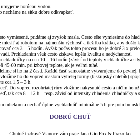
o umyjeme horúcou vodou.
o necháme na sitku dobre odkvapkať.
to vymiesené, pridáme aj zvyšok masla. Cesto ešte vymiesime do hladk
iesiť aj robotom na najmenšiu rýchlosť a tiež iba krátko, aby došlo k 
acovať cca 3 – 5 hodín. Avšak počas tohto procesu ho je dobré 3 x prel
evadí. Prekladaním však cesto získava lepšiu kvalitu a nadýchanosť.
hladničky na cca 10 – 16 hodín (závisí od teploty v chladničke a sily 
45-60 min. pri izbovej teplote, ak je veľmi tuhé.
elíme si ho na 2 časti. Každú časť samostatne vytvarujeme do pevnej, h
 vložíme ho do vopred maslom vytretej formy (biskupský chlebík) spoj
e cca 1,5 – 3 h.
cť. Do vopred rozohriatej rúry vložíme nakysnuté cesto a ničím ho už
 tak cca 8 – 12 h – resp. závisí od intenzity chladenia chladničky a s
ným mliekom a nechať úplne vychladnúť minimálne 5 h pre potrebu us
DOBRÚ CHUŤ
Chutné i zdravé Vianoce vám praje Jana Gio Fox & Prazrnko