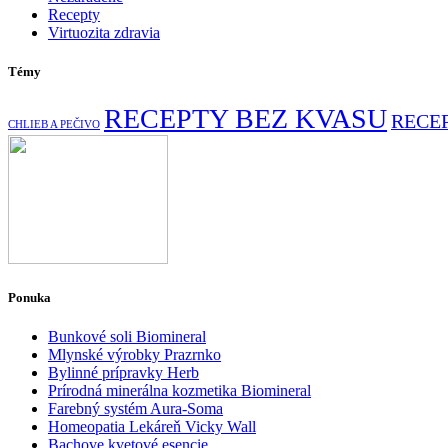
Recepty
Virtuozita zdravia
Témy
RECEPTY BEZ KVASU
RECE
CHLIEB A PEČIVO
Ponuka
Bunkové soli Biomineral
Mlynské výrobky Prazrnko
Bylinné prípravky Herb
Prírodná minerálna kozmetika Biomineral
Farebný systém Aura-Soma
Homeopatia Lekáreň Vicky Wall
Bachove kvetové esencie