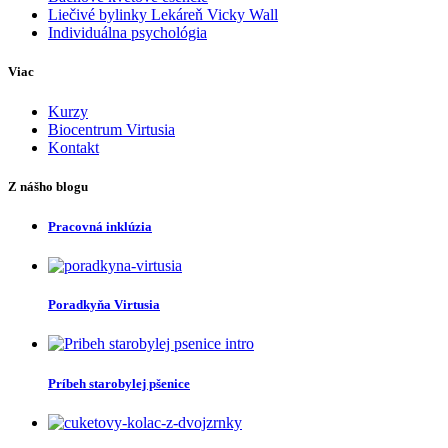
Liečivé bylinky Lekáreň Vicky Wall
Individuálna psychológia
Viac
Kurzy
Biocentrum Virtusia
Kontakt
Z nášho blogu
Pracovná inklúzia
Poradkyňa Virtusia
Príbeh starobylej pšenice